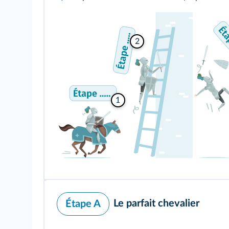
2
1
Le parfait chevalier
Étape A