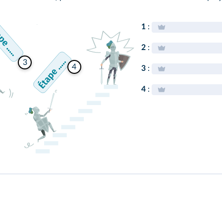
1
:
2
:
3
4
3
:
4
: