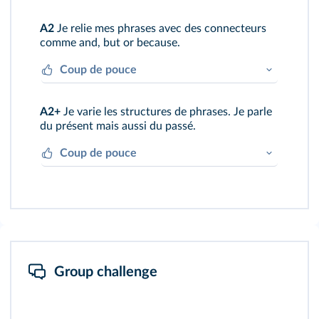
“The Book of Kells is a famous manuscript
A2
Je relie mes phrases avec des connecteurs
from the Middle Ages.”
comme and, but or because.
Coup de pouce
“Not many people speak Irish but efforts are
A2+
Je varie les structures de phrases. Je parle
made to promote it.”
du présent mais aussi du passé.
Coup de pouce
“The monks from Scotland took the
manuscript to Kells, for safekeeping.”
Group challenge