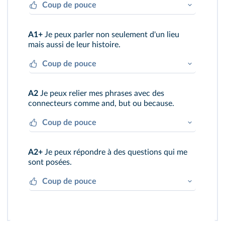
Coup de pouce
This is Trinity College.
A1+
Je peux parler non seulement d'un lieu
mais aussi de leur histoire.
Coup de pouce
This is Trinity College. It was created in the
A2
Je peux relier mes phrases avec des
Middle Ages.
.
connecteurs comme and, but ou because.
Coup de pouce
The Book of Kells was made in Scotland, but
A2+
Je peux répondre à des questions qui me
was moved to Ireland...
sont posées.
Coup de pouce
That's an interesting question. In fact...