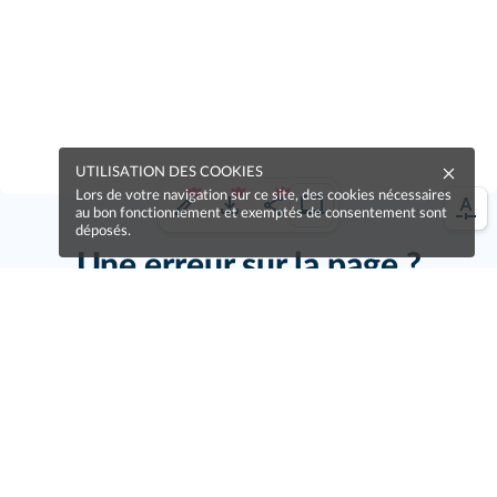
UTILISATION DES COOKIES
Lors de votre navigation sur ce site, des cookies nécessaires
au bon fonctionnement et exemptés de consentement sont
déposés.
Une erreur sur la page ?
Une idée à proposer ?
Nos manuels sont collaboratifs, n'hésitez pas à
nous en faire part.
Je contribue !