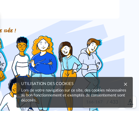
e idée !
UTILISATION DES COOKIES
Lors de votre navigation sur ce site, des cookies nécessaires
au bon fonctionnement et exemptés de consentement sont
déposés.
/
433
Oups, une coquille