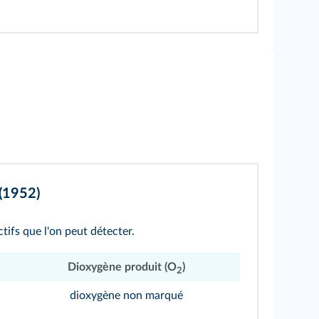
 (1952)
tifs que l'on peut détecter.
Dioxygène produit (O
)
2
dioxygène non marqué