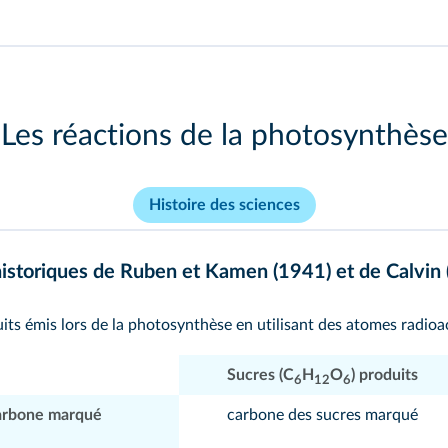
Les réactions de la photosynthèse
Histoire des sciences
 historiques de Ruben et Kamen (1941) et de Calvin
its émis lors de la
photosynthèse
en utilisant des atomes radioac
Sucres (C
H
O
) produits
6
12
6
carbone marqué
carbone des sucres marqué