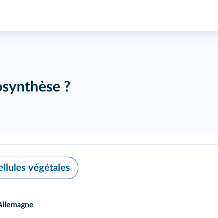
osynthèse ?
ellules végétales
 Allemagne