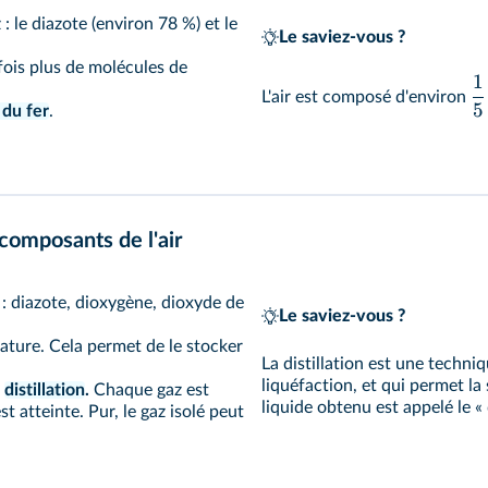
: le diazote (environ 78 %) et le
Le saviez-vous ?
fois plus de molécules de
1
L'air est composé d'environ
5
 du fer
.
omposants de l'air
 : diazote, dioxygène, dioxyde de
Le saviez-vous ?
rature. Cela permet de le stocker
La distillation est une techni
liquéfaction, et qui permet la
r
distillation
.
Chaque gaz est
liquide obtenu est appelé le « d
 atteinte. Pur, le gaz isolé peut