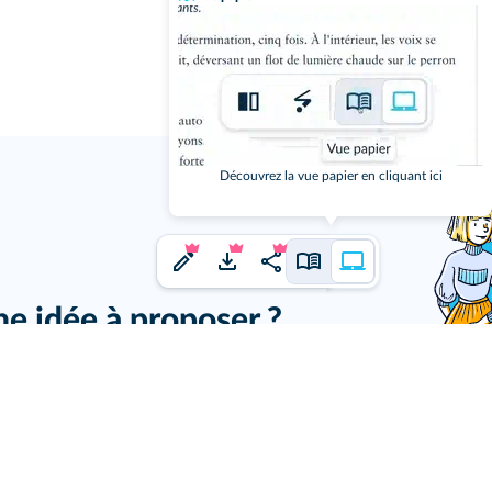
j'ai un
Découvrez la vue papier en cliquant ici
ne idée à proposer ?
us en faire part.