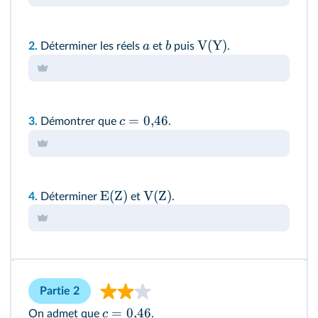
V(Y)
a
b
2.
Déterminer les réels
et
puis
.
=
0
,
46
c
3.
Démontrer que
.
E(Z)
V(Z)
4.
Déterminer
et
.
Partie 2
=
0
,
46
c
On admet que
.