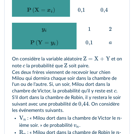
P
X
(
=
)
0
,
1
0
,
4
0
,
2
x
i
1
2
3
y
i
P
Y
(
=
)
0
,
1
a
b
y
i
Z = X + Y
On considère la variable aléatoire
et on
Z
c
note
la probabilité que
soit paire.
Ces deux frères viennent de recevoir leur chien
Milou qui dormira chaque soir dans la chambre de
l'un ou de l'autre. Si, un soir, Milou dort dans la
c
chambre de Victor, la probabilité qu'il y reste est
.
S'il dort dans la chambre de Robin, il y restera le soir
0
,
44
suivant avec une probabilité de
. On considère
les événements suivants.
V
n
: « Milou dort dans la chambre de Victor le
-
n
v
ième soir. » de probabilité
.
n
R
n
: « Milou dort dans la chambre de Robin le
-
n