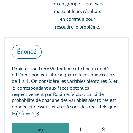
ou en groupe. Les élèves
mettent leurs résultats
en commun pour
résoudre le problème.
Énoncé
Robin et son frère Victor lancent chacun un dé
différent non équilibré à quatre faces numérotées
1
4
X
de
à
. On considère les variables aléatoires
et
Y
correspondant aux faces obtenues
respectivement par Robin et Victor. La loi de
probabilité de chacune des variables aléatoires est
a
b
donnée ci-dessous et
et
sont des réels tels que
E(Y)
=
2
,
8
.
1
2
3
x
i