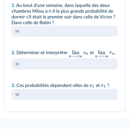
1.
Au bout d'une semaine, dans laquelle des deux
chambres Milou a-t-il la plus grande probabilité de
dormir s'il était le premier soir dans celle de Victor ?
Dans celle de Robin ?
lim
lim
v
r
2.
Déterminer et interpréter
et
.
n
n
→
+
∞
→
+
∞
n
n
v
r
3.
Ces probabilités dépendent-elles de
et
?
1
1