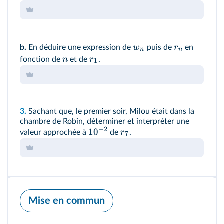
w
r
b.
En déduire une expression de
puis de
en
n
n
n
r
fonction de
et de
.
1
3.
Sachant que, le premier soir, Milou était dans la
chambre de Robin, déterminer et interpréter une
−
2
1
0
r
valeur approchée à
de
.
7
Mise en commun