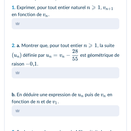
⩾
1
n
v
1.
Exprimer, pour tout entier naturel
,
+
1
n
v
en fonction de
.
n
⩾
1
n
2.
a.
Montrer que, pour tout entier
, la suite
28
(
)
=
−
u
u
v
définie par
est géométrique de
n
n
n
55
−
0
,
1
raison
.
u
v
b.
En déduire une expression de
puis de
en
n
n
n
v
fonction de
et de
.
1