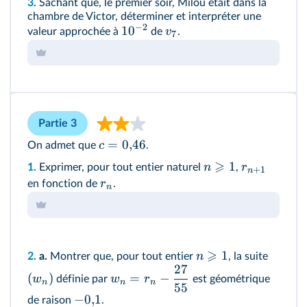
3.
Sachant que, le premier soir, Milou était dans la
chambre de Victor, déterminer et interpréter une
−
2
1
0
v
valeur approchée à
de
.
7
Partie 3
=
0
,
46
c
On admet que
.
⩾
1
n
r
1.
Exprimer, pour tout entier naturel
,
+
1
n
r
en fonction de
.
n
⩾
1
n
2.
a.
Montrer que, pour tout entier
, la suite
27
(
)
=
−
w
w
r
définie par
est géométrique
n
n
n
55
−
0
,
1
de raison
.