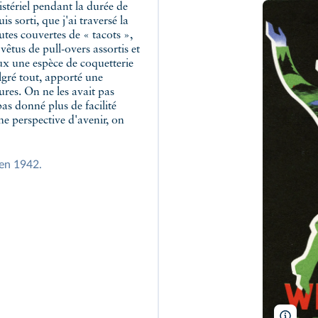
s sorti, que j'ai traversé la
utes couvertes de « tacots »,
êtus de pull-overs assortis et
 eux une espèce de coquetterie
algré tout, apporté une
cures. On ne les avait pas
as donné plus de facilité
une perspective d'avenir, on
en 1942.
Coll.