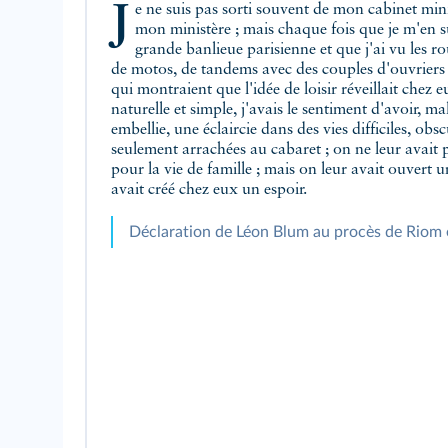
Je ne suis pas sorti souvent de mon cabinet ministériel pendant la durée de
mon ministère ; mais chaque fois que je m'en sui
grande banlieue parisienne et que j'ai vu les ro
de motos, de tandems avec des couples d'ouvriers v
qui montraient que l'idée de loisir réveillait chez
naturelle et simple, j'avais le sentiment d'avoir, m
embellie, une éclaircie dans des vies difficiles, obs
seulement arrachées au cabaret ; on ne leur avait p
pour la vie de famille ; mais on leur avait ouvert 
avait créé chez eux un espoir.
Déclaration de Léon Blum au procès de Riom 