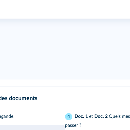
 des documents
agande.
Doc. 1
et
Doc. 2
Quels mess
4
passer ?