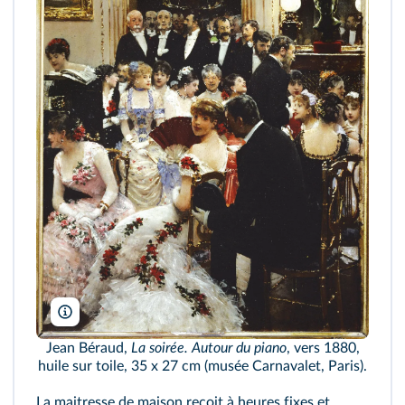
E. Lessing/AKG
Jean Béraud,
La soirée. Autour du piano
, vers 1880,
huile sur toile, 35 x 27 cm (musée Carnavalet, Paris).
La maitresse de maison reçoit à heures fixes et