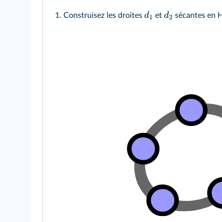
d
d
1.
Construisez les droites
et
sécantes en H
1
2