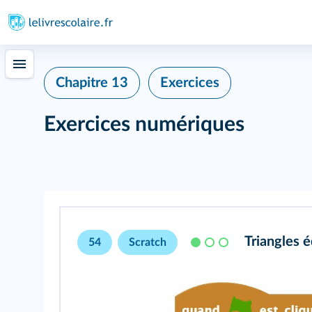
Chapitre 13
Exercices
Exercices numériques
Triangles é
54
Scratch