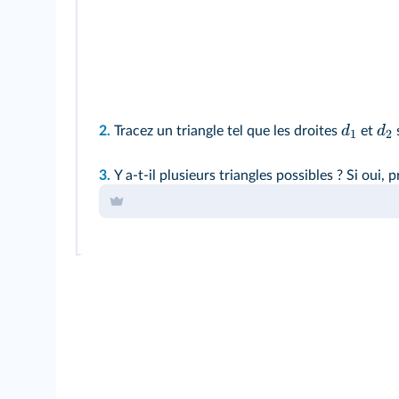
d
d
2.
Tracez un triangle tel que les droites
et
s
1
2
3.
Y a-t-il plusieurs triangles possibles ? Si oui,