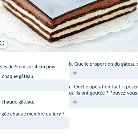
© Nataliya Arzamasova/Shutterstock
b.
Quelle proportion du gâteau
les de 5 cm sur 4 cm puis
s chaque gâteau.
c.
Quelle opération faut-il pose
quʼils ont goutée ? Pouvez-vous 
 chaque gâteau.
ngée chaque membre du jury ?