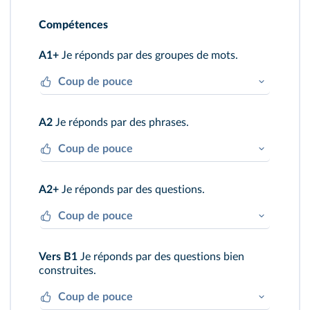
Compétences
A1+
Je réponds par des groupes de mots.
Coup de pouce
J'utilise le vocabulaire de la leçon.
A2
Je réponds par des phrases.
Coup de pouce
Je conjugue les verbes au prétérit.
A2+
Je réponds par des questions.
Coup de pouce
J'utilise les mots interrogatifs
who, when,
Vers B1
Je réponds par des questions bien
where, what
.
construites.
Coup de pouce