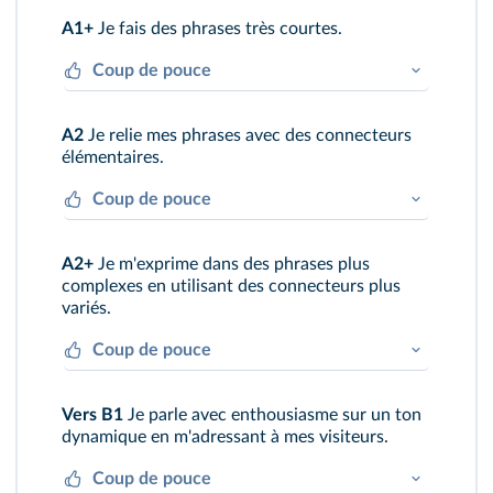
A1+
Je fais des phrases très courtes.
Coup de pouce
Ma prestation dure au moins 20 secondes
A2
Je relie mes phrases avec des connecteurs
sans mots français.
élémentaires.
Coup de pouce
Ma prestation dure au moins 30 secondes
A2+
Je m'exprime dans des phrases plus
sans pauses.
complexes en utilisant des connecteurs plus
variés.
Coup de pouce
Ma prestation dure au moins 40 secondes
Vers B1
Je parle avec enthousiasme sur un ton
et j'utilise les pronoms relatifs
who, where,
dynamique en m'adressant à mes visiteurs.
which
.
Coup de pouce