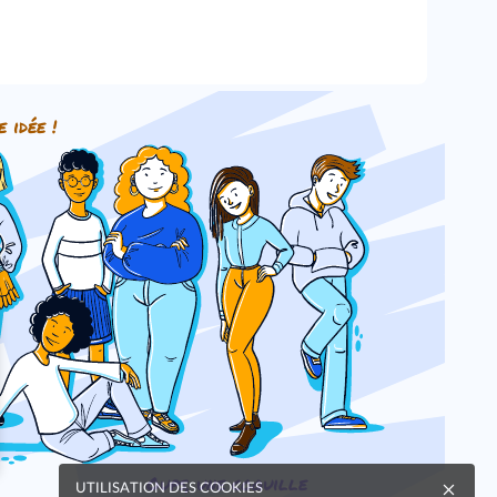
e idée !
Oups, une coquille
UTILISATION DES COOKIES