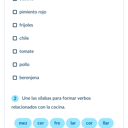
pimiento rojo
frijoles
chile
tomate
pollo
berenjena
Une las sílabas para formar verbos
2
relacionados con la cocina.
mez
cer
fre
lar
cor
llar