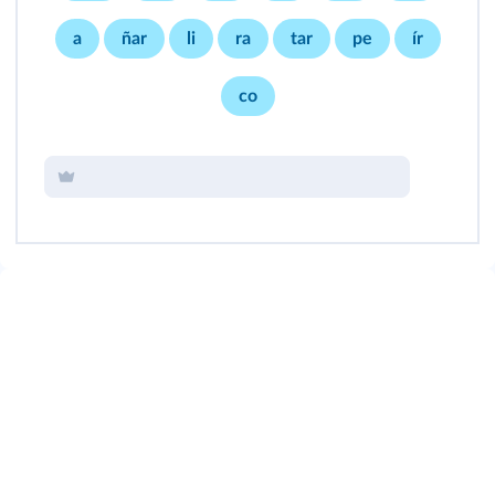
a
ñar
li
ra
tar
pe
ír
co