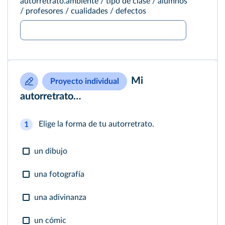
autorretrato.ambiente / tipo de clase / alumnos
/ profesores / cualidades / defectos
Mi
Proyecto individual
autorretrato…
Elige la forma de tu autorretrato.
1
un dibujo
una fotografía
una adivinanza
un cómic