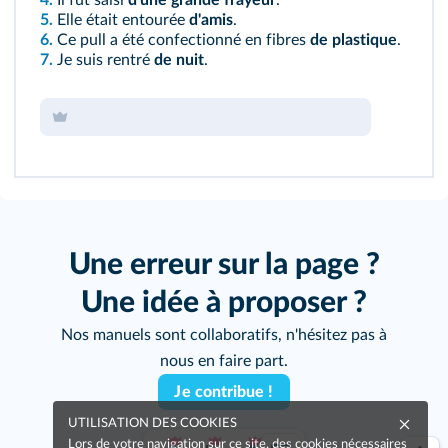
4.
Il fut saisi
d'une grande frayeur
.
5.
Elle était entourée
d'amis
.
6.
Ce pull a été confectionné en fibres
de plastique
.
7.
Je suis rentré
de
nuit
.
Une erreur sur la page ?
Une idée à proposer ?
Nos manuels sont collaboratifs, n'hésitez pas à
nous en faire part.
Je contribue !
UTILISATION DES COOKIES
Lors de votre navigation sur ce site, des cookies nécessaires