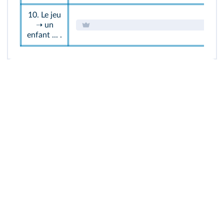
10. Le jeu
➝ un
enfant ... .