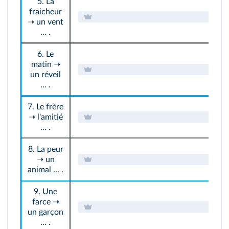
5. La
fraicheur
➝ un vent
... .
6. Le
matin ➝
un réveil
... .
7. Le frère
➝ l'amitié
... .
8. La peur
➝ un
animal ... .
9. Une
farce ➝
un garçon
... .