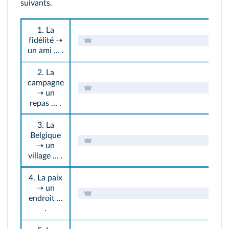
suivants.
1. La
fidélité ➝
un ami ... .
2. La
campagne
➝ un
repas ... .
3. La
Belgique
➝ un
village ... .
4. La paix
➝ un
endroit ...
.