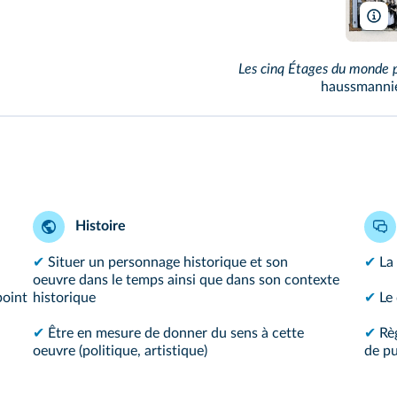
P
Les cinq Étages du monde p
haussmannien
Histoire
✔
Situer un personnage historique et son
✔
La 
oeuvre dans le temps ainsi que dans son contexte
point
historique
✔
Le
✔
Être en mesure de donner du sens à cette
✔
Rè
oeuvre (politique, artistique)
de pu