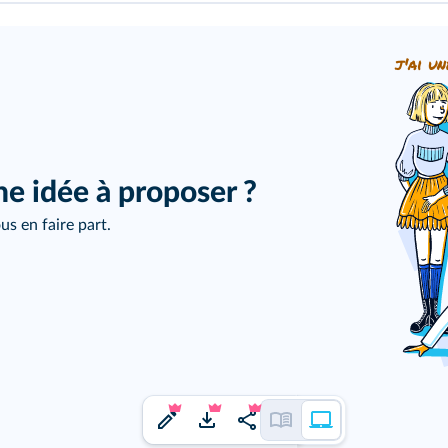
j'ai un
ne idée à proposer ?
us en faire part.