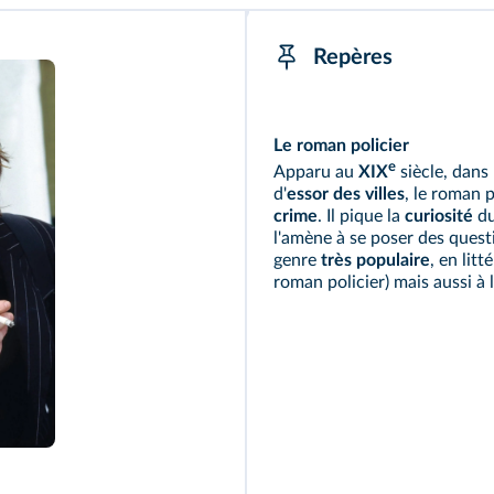
Repères
Le roman policier
e
Apparu au
XIX
siècle, dan
d'
essor des villes
, le roman 
crime
. Il pique la
curiosité
du
l'amène à se poser des quest
genre
très populaire
, en lit
roman policier) mais aussi à 
es