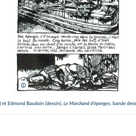
E. Baudouin/Librio
e) et Edmond Baudoin (dessin),
Le Marchand d'éponges
, bande dess