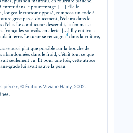
ès fines, puis son manteau, en fourrure blanche.
entrer dans le pourcentage. […] Elle le
sa, longea le trottoir opposé, composa un code à
iture grise passa doucement, l'éclaira dans le
ès d'elle. Le conducteur descendit, la femme se
fronça les sourcils, en alerte. […] Il y eut trois
4
oula à terre. Le tueur
se rencogna
dans la voiture,
crasé aussi plat que possible sur la bouche de
s abandonnées dans le froid, c'était tout ce que
l'avait seulement vu. Et pour une fois, cette atroce
ans-grade lui avait sauvé la peau.
, « Cinq francs pièce », © Éditions Viviane Hamy, 2002.
ânes.