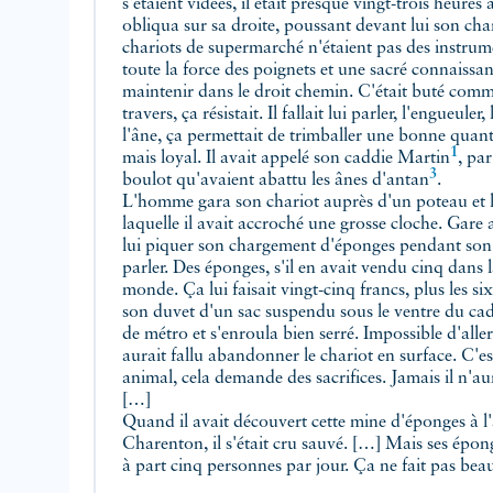
s'étaient vidées, il était presque vingt-trois heur
obliqua sur sa droite, poussant devant lui son cha
chariots de supermarché n'étaient pas des instrumen
toute la force des poignets et une sacré connaissan
maintenir dans le droit chemin. C'était buté comm
travers, ça résistait. Il fallait lui parler, l'engueul
l'âne, ça permettait de trimballer une bonne quan
1
mais loyal. Il avait appelé son caddie
Martin
, pa
3
boulot qu'avaient abattu les ânes
d'antan
.
L'homme gara son chariot auprès d'un poteau et l
laquelle il avait accroché une grosse cloche. Gare 
lui piquer son chargement d'éponges pendant son s
parler. Des éponges, s'il en avait vendu cinq dans l
monde. Ça lui faisait vingt-cinq francs, plus les six 
son duvet d'un sac suspendu sous le ventre du cad
de métro et s'enroula bien serré. Impossible d'aller
aurait fallu abandonner le chariot en surface. C'
animal, cela demande des sacrifices. Jamais il n'au
[…]
Quand il avait découvert cette mine d'éponges à
Charenton, il s'était cru sauvé. […] Mais ses épong
à part cinq personnes par jour. Ça ne fait pas be