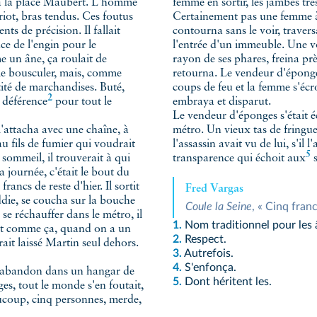
es à la place Maubert. L'homme
femme en sortir, les jambes tr
riot, bras tendus. Ces foutus
Certainement pas une femme à 
ts de précision. Il fallait
contourna sans le voir, traver
ce de l'engin pour le
l'entrée d'un immeuble. Une vo
e un âne, ça roulait de
rayon de ses phares, freina pr
er, le bousculer, mais, comme
retourna. Le vendeur d'éponges 
tité de marchandises. Buté,
coups de feu et la femme s'écr
2
r
déférence
pour tout le
embraya et disparut.
Le vendeur d'éponges s'était é
'attacha avec une chaîne, à
métro. Un vieux tas de fringue
au fils de fumier qui voudrait
l'assassin avait vu de lui, s'il 
5
ommeil, il trouverait à qui
transparence
qui échoit aux
s
a journée, c'était le bout du
francs de reste d'hier. Il sortit
Fred Vargas
die, se coucha sur la bouche
Coule la Seine
 se réchauffer dans le métro, il
1.
Nom traditionnel pour les 
est comme ça, quand on a un
2.
Respect.
rait laissé Martin seul dehors.
3.
Autrefois.
4.
S'enfonça.
 l'abandon dans un hangar de
5.
Dont héritent les.
es, tout le monde s'en foutait,
aucoup, cinq personnes, merde,