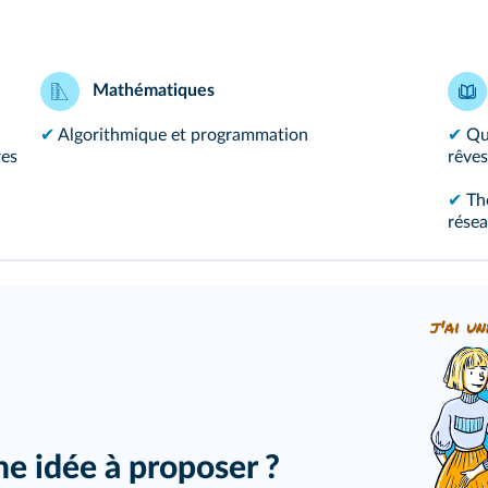
Mathématiques
✔
Algorithmique et programmation
✔
Qu
res
rêves
✔
Th
résea
j'ai un
ne idée à proposer ?