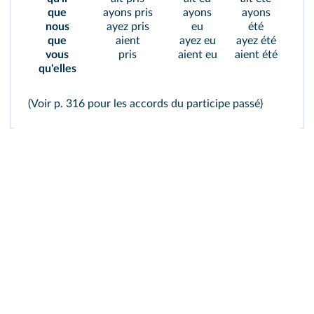
que
ayons pris
ayons
ayons
nous
ayez pris
eu
été
que
aient
ayez eu
ayez été
vous
pris
aient eu
aient été
qu'elles
(Voir p. 316 pour
les accords du participe passé
)