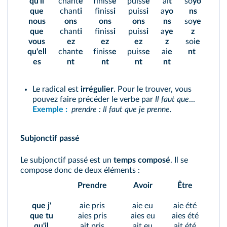
qu'il
chant
e
finiss
e
puiss
e
ai
t
so
yo
que
chant
i
finiss
i
puiss
i
a
yo
ns
nous
ons
ons
ons
ns
so
ye
que
chant
i
finiss
i
puiss
i
a
ye
z
vous
ez
ez
ez
z
soi
e
qu'ell
chant
e
finiss
e
puiss
e
ai
e
nt
es
nt
nt
nt
nt
Le radical est
irrégulier
. Pour le trouver, vous
pouvez faire précéder le verbe par
Il faut que
...
Exemple :
prendre :
Il faut que je prenne.
Subjonctif passé
Le subjonctif passé est un
temps composé
. Il se
compose donc de deux éléments :
Prendre
Avoir
Être
que j'
aie pris
aie eu
aie été
que tu
aies pris
aies eu
aies été
qu'il
ait pris
ait eu
ait été