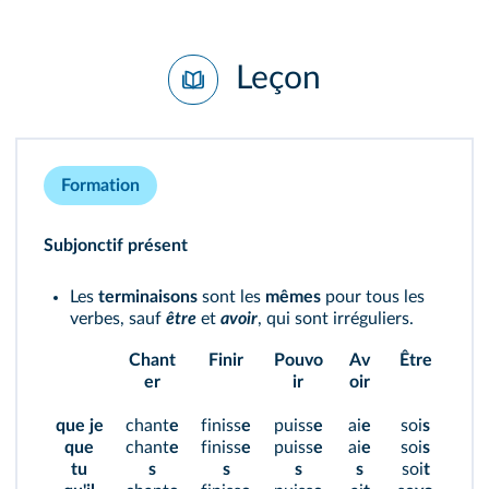
Leçon
Formation
Subjonctif présent
Les
terminaisons
sont les
mêmes
pour tous les
verbes, sauf
être
et
avoir
, qui sont irréguliers.
Chant
Finir
Pouvo
Av
Être
er
ir
oir
que je
chant
e
finiss
e
puiss
e
ai
e
soi
s
que
chant
e
finiss
e
puiss
e
ai
e
soi
s
tu
s
s
s
s
soi
t