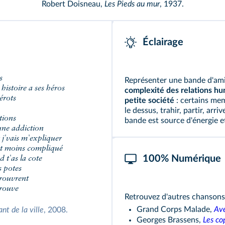
Robert Doisneau,
Les Pieds au mur
, 1937.
Éclairage
s
Représenter une bande d'amis
e
histoire a ses héros
complexité des relations h
érots
petite société
: certains mem
le dessus, trahir, partir, ar
tions
bande est source d'énergie 
 une addiction
 j
'vais m'expliquer
nt moins compliqué
100% Numérique
 t'as la cote
s potes
trouvrent
trouve
Retrouvez d'autres chansons s
Grand Corps Malade,
Av
nt de la ville
, 2008.
Georges Brassens,
Les co