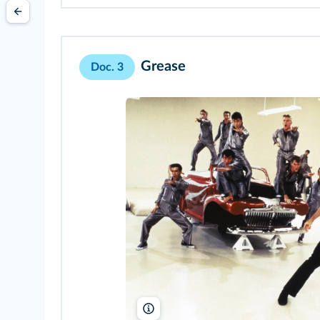
Grease
Doc. 3
Paramount/DR/TCD