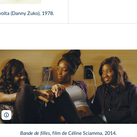
avolta (Danny Zuko), 1978.
Hold Up Films - Lilies Films/DR /TCD
Bande de filles
, film de Céline Sciamma, 2014.