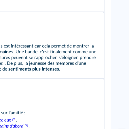
 est intéressant car cela permet de montrer la
umaines
. Une bande, c'est finalement comme une
bres peuvent se rapprocher, s'éloigner, prendre
river… De plus, la jeunesse des membres d'une
et de
sentiments plus intenses
.
ur l'amitié :
ec eux
.
pains d'abord
.