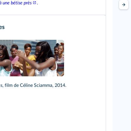
à une bétise près
.
es
p Films - Lilies Films/DR /TCD
es
, film de Céline Sciamma, 2014.