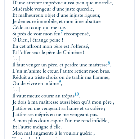
D'une atteinte imprévue aussi bien que mortelle,
Misérable vengeur d'une juste querelle,
Et malheureux objet d'une injuste rigueur,
Je demeure immobile, et mon âme abattue
Cède au coup qui me tue.
7
Si près de voir mon
feu
récompensé,
Ô Dieu, l'étrange peine !
En cet affront mon père est l'offensé,
Et l'offenseur le père de Chimène !
[…]
8
Il faut venger un père, et perdre une
maîtresse
.
L'un m'anime le cœur, l'autre retient mon bras.
Réduit au triste choix ou de trahir ma flamme,
9
Ou de vivre en
infâme
,
[…]
10
Il vaut mieux courir
au trépas
.
Je dois à ma maîtresse aussi bien qu'à mon père ;
J'attire en me vengeant sa haine et sa colère ;
J'attire ses mépris en ne me vengeant pas.
À mon plus doux espoir l'un me rend infidèle,
Et l'autre indigne d'elle.
Mon mal augmente à le vouloir guérir ;