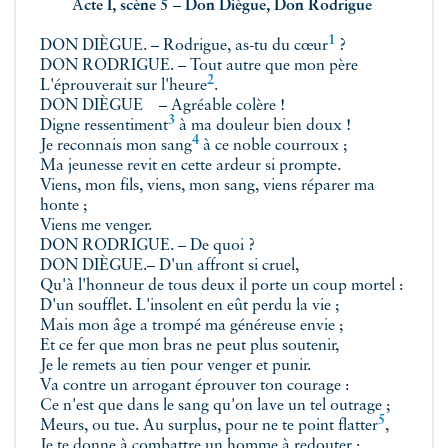
A
cte I, scène 5
–
Don Diègue, Don Rodrigue
1
DON DIÈGUE. – Rodrigue, as-tu du
cœur
?
DON RODRIGUE. – Tout autre que mon père
2
L'éprouverait sur l'heure
.
DON DIÈGUE – Agréable colère !
3
Digne
ressentiment
à ma douleur bien doux !
4
Je reconnais
mon sang
à ce noble courroux ;
Ma jeunesse revit en cette ardeur si prompte.
Viens, mon fils, viens, mon sang, viens réparer ma
honte ;
Viens me venger.
DON RODRIGUE. – De quoi ?
DON DIÈGUE.– D'un affront si cruel,
Qu'à l'honneur de tous deux il porte un coup mortel :
D'un soufflet. L'insolent en eût perdu la vie ;
Mais mon âge a trompé ma généreuse envie ;
Et ce fer que mon bras ne peut plus soutenir,
Je le remets au tien pour venger et punir.
Va contre un arrogant éprouver ton courage :
Ce n'est que dans le sang qu'on lave un tel outrage ;
5
Meurs, ou tue. Au surplus, pour ne te point
flatter
,
Je te donne à combattre un homme à redouter ;