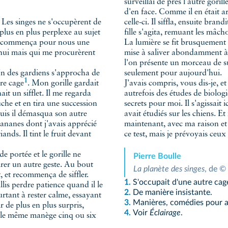
surveillai de près l'autre gori
d'en face. Comme il en était a
Les singes ne s'occupèrent de
celle-ci. Il siffla, ensuite br
plus en plus perplexe au sujet
fille s'agita, remuant les mâc
n, commença pour nous une
La lumière se fit brusquement 
'hui mais qui me procurèrent
mise à saliver abondamment à 
l'on présente un morceau de suc
Un des gardiens s'approcha de
seulement pour aujourd'hui.
1
re cage
. Mon gorille gardait
J'avais compris, vous dis-je, et 
ait un sifflet. Il me regarda
autrefois des études de biologi
uche et en tira une succession
secrets pour moi. Il s'agissait 
Puis il démasqua son autre
avait étudiés sur les chiens. E
ananes dont j'avais apprécié
maintenant, avec ma raison et m
nds. Il tint le fruit devant
ce test, mais je prévoyais ceux
de portée et le gorille ne
Pierre Boulle
sirer un autre geste. Au bout
La planète des singes
, de © 
, et recommença de siffler.
1.
S'occupait d'une autre cag
illis perdre patience quand il le
2.
De manière insistante.
urtant à rester calme, essayant
3.
Manières, comédies pour att
ir de plus en plus surpris,
4.
Voir
Éclairage
.
 le même manège cinq ou six