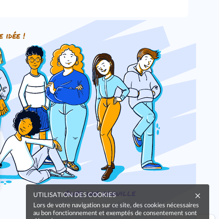
e idée !
Oups, une coquille
UTILISATION DES COOKIES
Lors de votre navigation sur ce site, des cookies nécessaires
au bon fonctionnement et exemptés de consentement sont