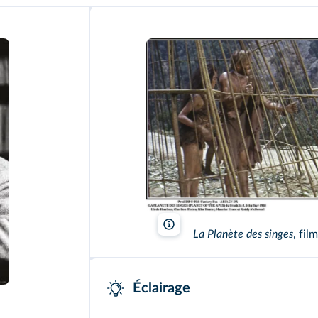
20th Century Fox - APJAC/DR/TCD
La Planète des singes
, fil
Éclairage