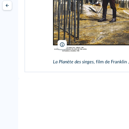
20th Century Fox - APJAC/DR/TCD
La Planète des singes
, film de Franklin