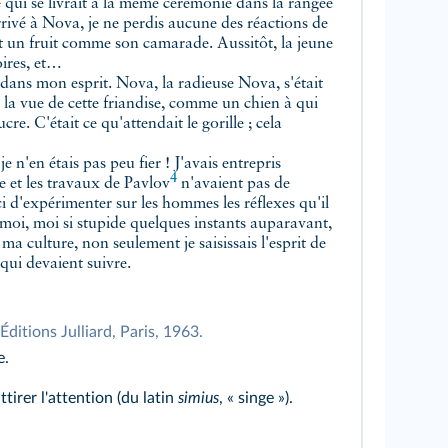
lle qui se livrait à la même cérémonie dans la rangée
rrivé à Nova, je ne perdis aucune des réactions de
andit un fruit comme son camarade. Aussitôt, la jeune
hoires, et…
dans mon esprit. Nova, la radieuse Nova, s'était
la vue de cette friandise, comme un chien à qui
re. C'était ce qu'attendait le gorille ; cela
je n'en étais pas peu fier ! J'avais entrepris
4
e et les travaux de
Pavlov
n'avaient pas de
ici d'expérimenter sur les hommes les réflexes qu'il
t moi, moi si stupide quelques instants auparavant,
a culture, non seulement je saisissais l'esprit de
 qui devaient suivre.
Éditions Julliard, Paris, 1963.
e.
irer l'attention (du latin
simius
, « singe »).