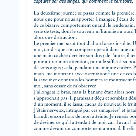
capturer par des singes, qui dominent le territoire.
La deuxième journée se passa comme la première. 
nous que pour nous apporter à manger. J'étais de 
de ce bizarre comportement quand, le lendemai
série de tests, dont le souvenir m'humilie aujourd
alors une distraction.
Le premier me parut tout d'abord assez insolite. 
moi, tandis que son compère
opérait dans une aut
une main cachée derrière son dos ; de l'autre, il ten
pour attirer mon attention, porta le sifflet à sa bo
de sons aigüs ; cela, pendant une minute entière. 
2
main, me montrant
avec ostentation
une de ces b
la saveur et dont tous les hommes se montraient fria
moi, sans cesser de m'observer.
J'allongeai le bras, mais la banane était alors hors 
s'approchait pas. Il paraissait déçu et semblait dé
d'un moment, il se lassa, cacha de nouveau le fruit
3
J'étais nerveux, intrigué par ces
simagrées
et je fa
brandit encore hors de mon atteinte. Je réussis po
de deviner ce qu'il attendait de moi, car il avait l'a
comme devant un comportement anormal. Il refit