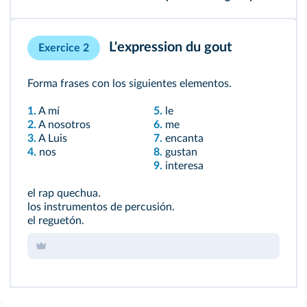
L'expression du gout
Exercice 2
Forma frases con los siguientes elementos.
1.
A mí
5.
le
2.
A nosotros
6.
me
3.
A Luis
7.
encanta
4.
nos
8.
gustan
9.
interesa
el rap quechua.
los instrumentos de percusión.
el reguetón.