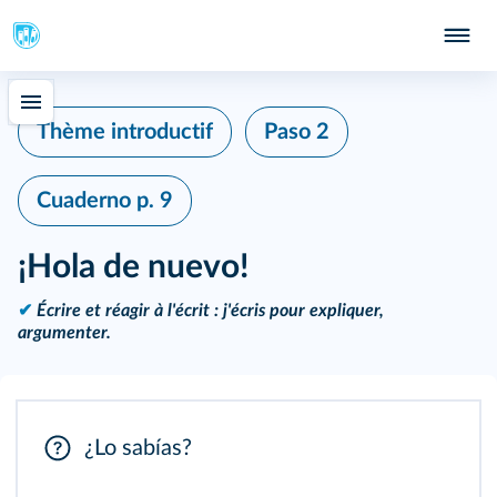
Thème introductif
Paso 2
Cuaderno
p. 9
¡Hola de nuevo!
✔
Écrire et réagir à l'écrit : j'écris pour expliquer,
argumenter.
¿Lo sabías?