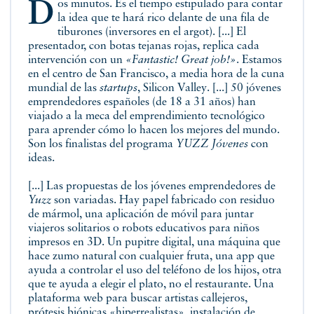
Dos minutos. Es el tiempo estipulado para contar
la idea que te hará rico delante de una fila de
tiburones (inversores en el argot). [...] El
presentador, con botas tejanas rojas, replica cada
intervención con un
«Fantastic! Great job!»
. Estamos
en el centro de San Francisco, a media hora de la cuna
mundial de las
startups
, Silicon Valley. [...] 50 jóvenes
emprendedores españoles (de 18 a 31 años) han
viajado a la meca del emprendimiento tecnológico
para aprender cómo lo hacen los mejores del mundo.
Son los finalistas del programa
YUZZ Jóvenes
con
ideas.
[...] Las propuestas de los jóvenes emprendedores de
Yuzz
son variadas. Hay papel fabricado con residuo
de mármol, una aplicación de móvil para juntar
viajeros solitarios o robots educativos para niños
impresos en 3D. Un pupitre digital, una máquina que
hace zumo natural con cualquier fruta, una app que
ayuda a controlar el uso del teléfono de los hijos, otra
que te ayuda a elegir el plato, no el restaurante. Una
plataforma web para buscar artistas callejeros,
prótesis biónicas «hiperrealistas», instalación de