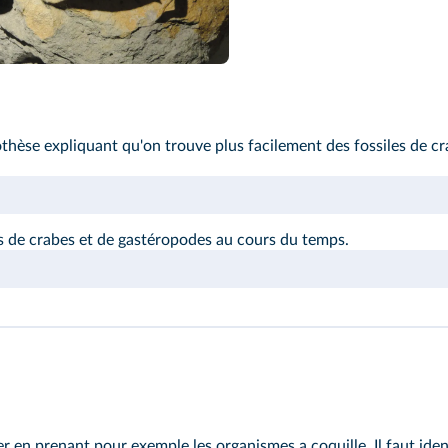
thèse expliquant qu'on trouve plus facilement des fossiles de c
s de crabes et de gastéropodes au cours du temps.
r en prenant pour exemple les organismes a coquille. Il faut ident