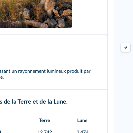
att/Photononstop
issant un rayonnement lumineux produit par
e.
 de la Terre et de la Lune.
Terre
Lune
)
12 742
3 474