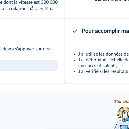
re dont la vitesse est 300 000
=
×
d
v
t
ce la relation :
.
Pour accomplir ma
se devra s'appuyer sur des
J'ai utilisé les données d
J'ai déterminé l'échelle
(mesures et calculs).
J'ai vérifié si les résulta
j'ai un