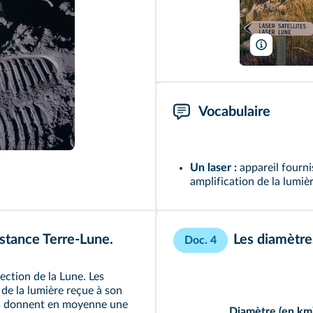
J-C.&D. Pr
Vocabulaire
Un laser
:
appareil fourn
amplification de la lumièr
istance Terre-Lune.
Les diamètres
Doc. 4
rection de la Lune. Les
 de la lumière reçue à son
is donnent en moyenne une
Diamètre (en km