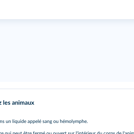
z les animaux
ans un liquide appelé
sang
ou hémolymphe.
re
qui peut être fermé ou ouvert sur l'intérieur du corps de l'anim