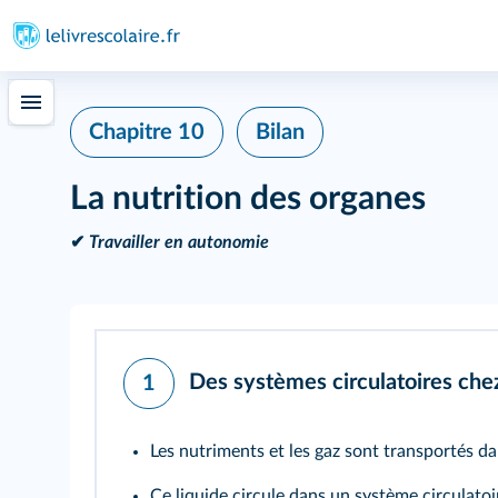
Chapitre 10
Bilan
La nutrition des organes
✔
Travailler en autonomie
Des systèmes circulatoires che
1
Les nutriments et les gaz sont transportés d
Ce liquide circule dans un
système circulatoi