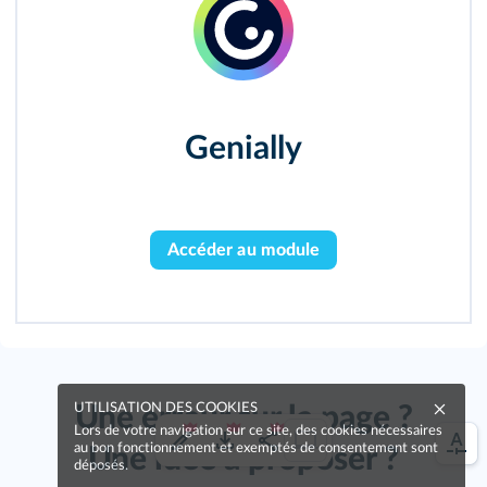
Genially
Accéder au module
UTILISATION DES COOKIES
Une erreur sur la page ?
Lors de votre navigation sur ce site, des cookies nécessaires
au bon fonctionnement et exemptés de consentement sont
Une idée à proposer ?
déposés.