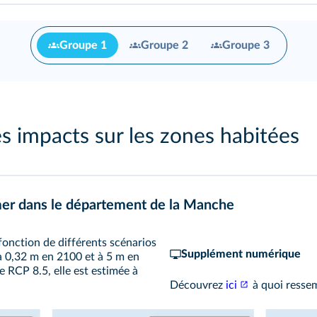
Groupe 1
Groupe 2
Groupe 3
 impacts sur les zones habitées
 mer dans le département de la Manche
 fonction de différents scénarios
Supplément numérique
 à 0,32 m en 2100 et à 5 m en
le RCP 8.5, elle est estimée à
Découvrez
ici
à quoi ressem