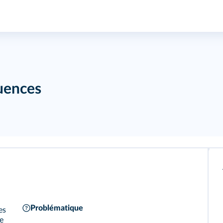
quences
Problématique
es
re