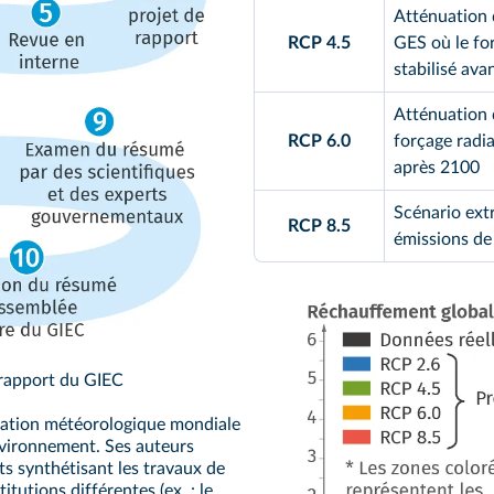
Atténuation 
RCP 4.5
GES où le for
stabilisé ava
Atténuation 
RCP 6.0
forçage radiat
après 2100
Scénario ext
RCP 8.5
émissions de
 rapport du GIEC
isation météorologique mondiale
nvironnement. Ses auteurs
ts synthétisant les travaux de
itutions différentes (ex. : le