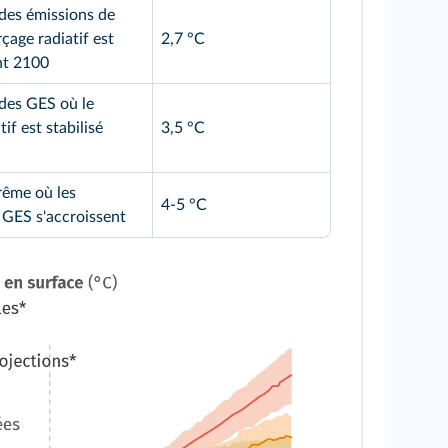
des émissions de
çage radiatif est
2,7 °C
nt 2100
des GES où le
if est stabilisé
3,5 °C
rême où les
4-5 °C
 GES s'accroissent