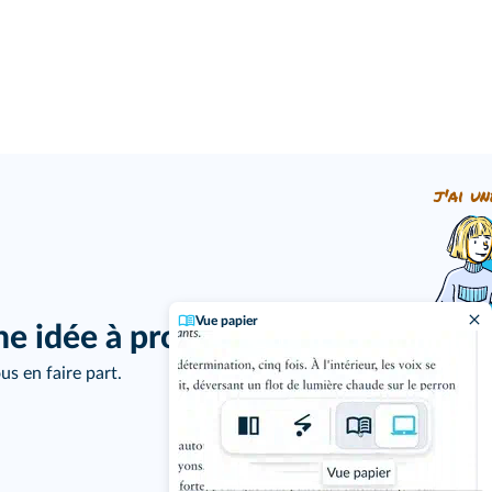
j'ai un
Vue papier
ne idée à proposer ?
us en faire part.