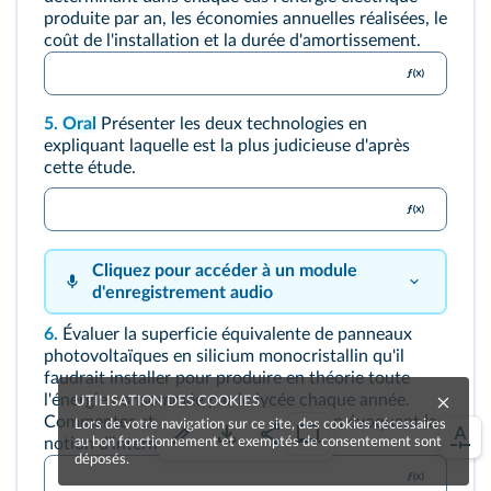
produite par an, les économies annuelles réalisées, le
coût de l'installation et la durée d'
amortissement
.
5.
Oral
Présenter les deux technologies en
expliquant laquelle est la plus judicieuse d'après
cette étude.
Cliquez pour accéder à un module
d'enregistrement audio
6.
Évaluer la superficie équivalente de panneaux
photovoltaïques en silicium monocristallin qu'il
faudrait installer pour produire en théorie toute
l'énergie consommée par le lycée chaque année.
UTILISATION DES COOKIES
Commenter et critiquer cette valeur en évoquant la
Lors de votre navigation sur ce site, des cookies nécessaires
au bon fonctionnement et exemptés de consentement sont
notion d'intermittence.
déposés.