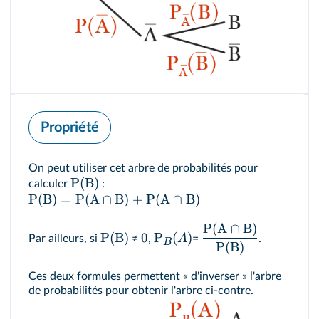
Propriété
On peut utiliser cet arbre de probabilités pour
P
(
B
)
calculer
:
P
(
B
)
=
P
(
A
∩
B
)
+
P
(
A
∩
B
)
P
(
A
∩
B
)
P
(
B
)
0
P
(
)
A
Par ailleurs, si
≠
,
=
.
B
P
(
B
)
Ces deux formules permettent « d'inverser » l'arbre
de probabilités pour obtenir l'arbre ci-contre.