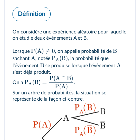
Définition
On considère une expérience aléatoire pour laquelle
on étudie deux événements A et B.
P
(
A
)

=
0
B
Lorsque
, on appelle probabilité de
A
P
(
B
)
sachant
, notée
, la probabilité que
A
B
A
l'évènement
se produise lorsque l'évènement
s'est déjà produit.
P
(
A
∩
B
)
P
(
B
)
=
On a
.
A
P
(
A
)
Sur un arbre de probabilités, la situation se
représente de la façon ci-contre.