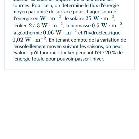
sources. Pour cela, on détermine le flux d'énergie
moyen par unité de surface pour chaque source
−
2
−
2
W
⋅
m
25
W
⋅
m
d'énergie en
: le solaire
,
−
2
−
2
2
3
W
⋅
m
0
,
5
W
⋅
m
l'éolien
à
, la biomasse
,
−
2
0
,
06
W
⋅
m
la géothermie
et l'hydroélectrique
−
2
0
,
02
W
⋅
m
. En tenant compte de la variation de
l'ensoleillement moyen suivant les saisons, on peut
évaluer qu'il faudrait stocker pendant l'été 20 % de
l'énergie totale pour pouvoir passer l'hiver.