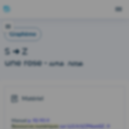
Graphème
S ➜ Z
une rose
une rose
-
Matériel
Manuel
p. 92-93
Ressources numériques
sur LLS.fr/LCPNumSZ.