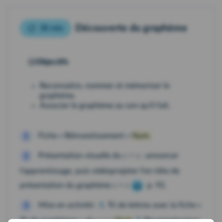
Découverte du graphème
30 min
Objectifs
Reconnaitre, nommer et mémoriser le
graphème.
Associer le graphème au son qu'il fait.
Fiche « Réinvestissement »
Num.
1
s = z
Présentation visuelle du
: annoncer
2
l'apprentissage, puis vidéoprojeter l'en-tête de
s = z
présentation du graphème
p. 92.
Mise en activité :
1.
Tri de lettres avec la fiche «
3
s = z
Tri de graphèmes » du
Num.
2.
Reconnaissance