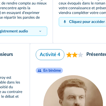
nt de rendre compte au mieux
ceux évoqués dans le roman 
 rencontre après la
votre connaissance et présen
) en essayant d'exprimer
viendra compléter votre com
e répartir les paroles de
Cliquez pour accéder
gistrement audio
usieurs
Présenter 
Activité 4
En binôme
roy est
able dans les
oitié du
Cliquez sur 
e au contraire
 le débat et
enregistrer !