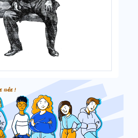
agne52/Wikimedia
e idée !