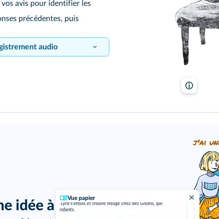
vos avis pour identifier les
éponses précédentes, puis
gistrement audio
Denis G
s enregistrer !
j'ai un
s enregistrer !
Vue papier
ne idée à proposer ?