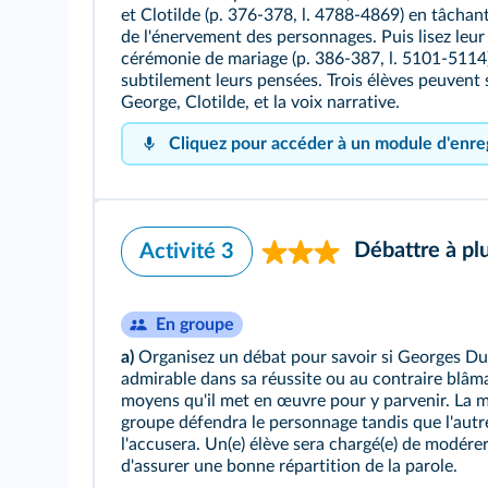
et Clotilde (p. 376-378, l. 4788-4869) en tâcha
de l'énervement des personnages. Puis lisez leur
cérémonie de mariage (p. 386-387, l. 5101-5114
subtilement leurs pensées. Trois élèves peuvent s
George, Clotilde, et la voix narrative.
Cliquez pour accéder à un module d'enre
Débattre à pl
Activité 3
En groupe
a)
Organisez un débat pour savoir si Georges Du
admirable dans sa réussite ou au contraire blâm
moyens qu'il met en œuvre pour y parvenir. La m
groupe défendra le personnage tandis que l'autr
l'accusera. Un(e) élève sera chargé(e) de modérer
Cliquez sur le bouton pour vous 
d'assurer une bonne répartition de la parole.