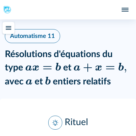
Automatisme 11
Résolutions d'équations du
=
+
=
,
ax
b
a
x
b
type
et
a
b
avec
et
entiers relatifs
Rituel