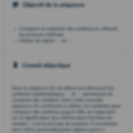
Objectif de la séquence
Comparer et ordonner des nombres en utilisant
les écritures chiffrées
Utiliser les signes ﹤ et ﹥
Conseil didactique
Dans la séquence 25, les élèves ont découvert les
symboles mathématiques ﹤ et ﹥ permettant de
comparer des nombres. Dans cette nouvelle
séquence, ils continuent à utiliser ces symboles pour
comparer des nombres jusqu'à 100, en s'appuyant
sur la signification des chiffres dans l'écriture du
nombre : c'est le principe de position. Il conviendra
donc d'être particulièrement vigilant quant à