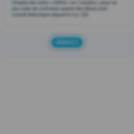
l'emploi des mots « chiffre » et « nombre » pour ne
pas créer de confusion auprès des élèves (voir
conseil didactique séquence 1 p. 22).
SÉANCE 1