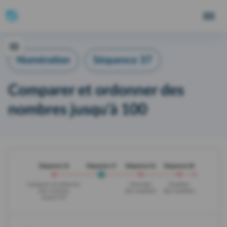
Numération
Séquence 37
Comparer et ordonner des
nombres jusqu'à 100