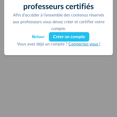
professeurs certifiés
Afin d'accéder à l'ensemble des contenus réservés
aux professeurs vous devez créer et certifier votre
compte.
Retour
Créer un compte
Vous avez déjà un compte ?
Connectez-vous !