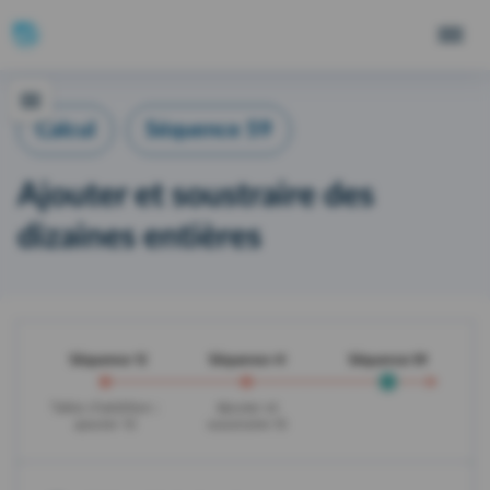
Calcul
Séquence 59
Ajouter et soustraire des
dizaines entières