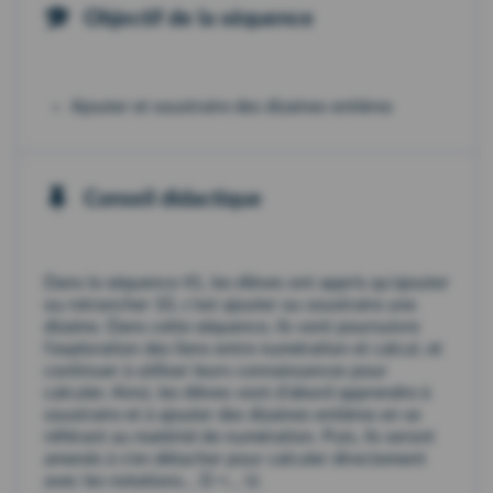
Objectif de la séquence
Ajouter et soustraire des dizaines entières
Conseil didactique
Dans la séquence 41, les élèves ont appris qu'ajouter
ou retrancher 10, c'est ajouter ou soustraire une
dizaine. Dans cette séquence, ils vont poursuivre
l'exploration des liens entre numération et calcul, et
continuer à utiliser leurs connaissances pour
calculer. Ainsi, les élèves vont d'abord apprendre à
soustraire et à ajouter des dizaines entières en se
référant au matériel de numération. Puis, ils seront
amenés à s'en détacher pour calculer directement
avec les notations... D +... U.