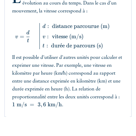
évolution au cours du temps. Dans le cas d'un
mouvement, la vitesse correspond à :
:
distance parcourue
(
m
)
d
d
=
:
vitesse
(
m
/
s
)
v
v
t
:
dur
ˊ
e
e de parcours
(
s
)
t
Il est possible d'utiliser d'autres unités pour calculer et
exprimer une vitesse. Par exemple, une vitesse en
kilomètre par heure (km/h) correspond au rapport
entre une distance exprimée en kilomètre (km) et une
durée exprimée en heure (h). La relation de
proportionnalité entre les deux unités correspond à :
1
m/s
=
3
,
6
km/h
.