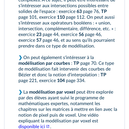
complexes. À ce sujet, il peut être intéressant de
s'intéresser aux intersections possibles entre
solides de l'espace : exercice
63
page 76,
TP
page 101, exercice
110
page 112. On peut aussi
s'intéresser aux opérateurs booléens : « union,
intersection, complémentaire, différence, etc. » :
exercice
23
page 44, exercice
56
page 46,
exercice
57
page 46, et au sens qu'ils pourraient
prendre dans ce type de modélisation.
❯
On peut également s'intéresser à la
modélisation par courbes
:
TP
page 70. Ce type
de modélisation fait intervenir des courbes de
Bézier et donc la notion d'interpolation :
TP
page 221, exercice
104
page 334.
❯
La
modélisation par voxel
peut être explorée
par des élèves ayant suivi le programme de
mathématiques expertes, notamment les
chapitres sur les matrices à mettre en lien avec la
notion de pixel puis de voxel. Une vidéo
expliquant la modélisation par voxel est
disponible ici
.