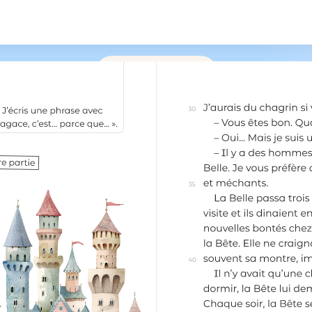
/
219