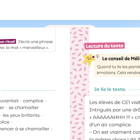
/
219