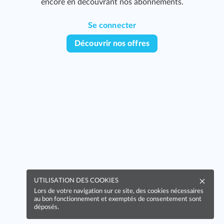
encore en découvrant nos abonnements.
Se connecter
Découvrir nos offres
323
327
UTILISATION DES COOKIES
329
Lors de votre navigation sur ce site, des cookies nécessaires
au bon fonctionnement et exemptés de consentement sont
déposés.