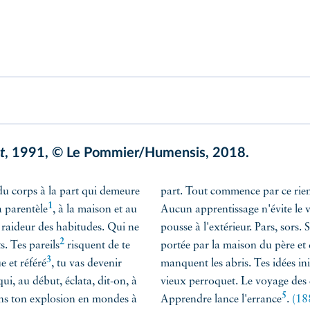
t
, 1991, © Le Pommier/Humensis, 2018.
du corps à la part qui demeure
part. Tout commence par ce rie
1
a parentèle
, à la maison et au
Aucun apprentissage n'évite le 
la raideur des habitudes. Qui ne
pousse à l'extérieur. Pars, sors.
2
ts. Tes
pareils
risquent de te
portée par la maison du père et 
3
ue et
référé
, tu vas devenir
manquent les abris. Tes idées ini
ui, au début, éclata, dit-on, à
vieux perroquet. Le voyage des 
5
ins ton explosion en mondes à
Apprendre lance l'
errance
.
(18