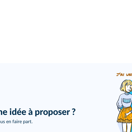
j'ai un
ne idée à proposer ?
us en faire part.