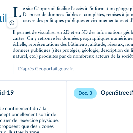
Le site Géoportail facilite l'accès à l'information géographique de référence sur le territoire français.
Disposer de données fiables et complètes, remises à jou
œuvre des politiques publiques environnementales et d
GeoPortail
Il permet de visualiser en 2D et en 3D des informations géo
cartes. On y retrouve les données géographiques numériques 
échelle, représentations des bâtiments, altitude, réseaux, n
données publiques (sites protégés, géologie, description du l
naturel, etc.) produites par de nombreux acteurs de la sociét
D'après Geoportail.gouv.fr.
id-19
OpenStreet
Doc. 3
de confinement du à la
xceptionnellement sortir de
ctuer de l'exercice physique.
proposent que des « zones
 d'illustrer la zone